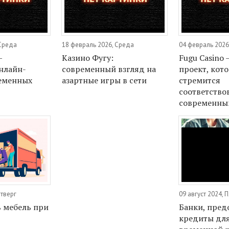
 Среда
18 февраль 2026, Среда
04 февраль 2026
—
Казино Фугу:
Fugu Casino 
нлайн-
современный взгляд на
проект, кот
ременных
азартные игры в сети
стремится
соответство
современны
етверг
09 август 2024, 
ь мебель при
Банки, пре
кредиты для