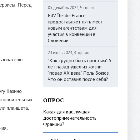
сервисы. Перед
05 декабрь 2024, Четверг
EdV Île-de-France
предоставляет пять мест
новым агентствам для
участия в конвенции в
Словении
23 июль 2024, Вторник
льзователю
"Как трудно быть простым". 5
лет назад ушел из жизни
"повар ХХ века" Поль Бокюз.
Что он оставил после себя?
гу Казино
ОПРОС
дополнительных
или планшета,
Какая для вас лучшая
достопримечательность
Франции?
ния.