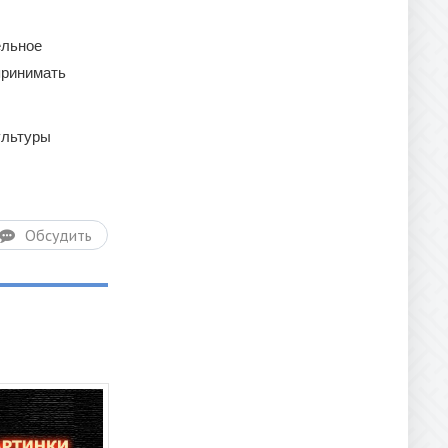
ельное
принимать
ультуры
Обсудить