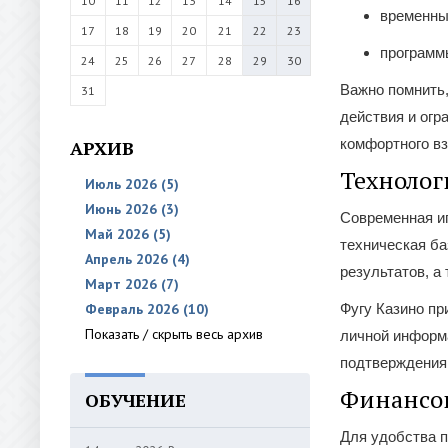
10
11
12
13
14
15
16
временны
17
18
19
20
21
22
23
программ
24
25
26
27
28
29
30
Важно помнить,
31
действия и огр
комфортного вз
АРХИВ
Технолог
Июль 2026 (5)
Июнь 2026 (3)
Современная иг
Май 2026 (5)
техническая б
Апрель 2026 (4)
результатов, а
Март 2026 (7)
Февраль 2026 (10)
Фугу Казино пр
Показать / скрыть весь архив
личной информ
подтверждения 
Финансов
ОБУЧЕНИЕ
Для удобства 