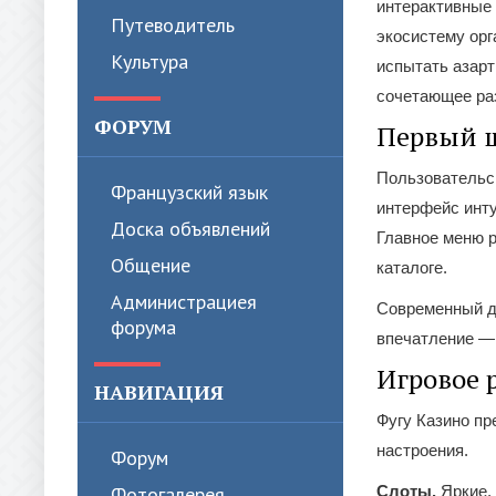
интерактивные
Путеводитель
экосистему орг
Культура
испытать азарт
сочетающее ра
ФОРУМ
Первый ш
Пользовательск
Французский язык
интерфейс инту
Доска объявлений
Главное меню р
Общение
каталоге.
Администрациея
Современный ди
форума
впечатление —
Игровое 
НАВИГАЦИЯ
Фугу Казино пр
настроения.
Форум
Фотогалерея
Слоты.
Яркие,