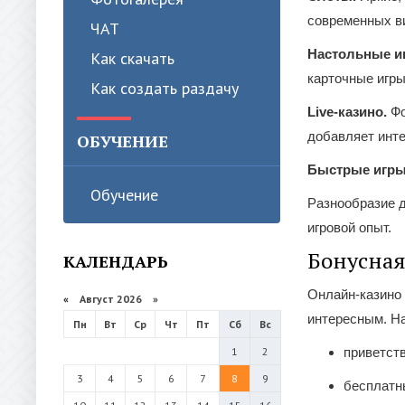
современных в
ЧАТ
Настольные и
Как скачать
карточные игры
Как создать раздачу
Live-казино.
Фо
добавляет инте
ОБУЧЕНИЕ
Быстрые игры
Обучение
Разнообразие д
игровой опыт.
Бонусная
КАЛЕНДАРЬ
Онлайн-казино
«
Август 2026 »
интересным. Н
Пн
Вт
Ср
Чт
Пт
Сб
Вс
1
2
приветст
3
4
5
6
7
8
9
бесплатн