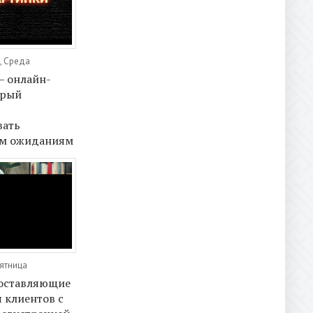
, Среда
— онлайн-
орый
вать
м ожиданиям
Пятница
доставляющие
 клиентов с