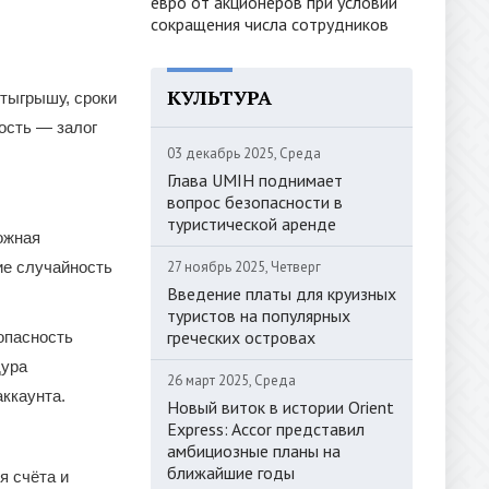
евро от акционеров при условии
сокращения числа сотрудников
КУЛЬТУРА
отыгрышу, сроки
ость — залог
03 декабрь 2025, Среда
Глава UMIH поднимает
вопрос безопасности в
туристической аренде
ожная
ие случайность
27 ноябрь 2025, Четверг
Введение платы для круизных
туристов на популярных
греческих островах
опасность
дура
26 март 2025, Среда
ккаунта.
Новый виток в истории Orient
Express: Accor представил
амбициозные планы на
ближайшие годы
я счёта и