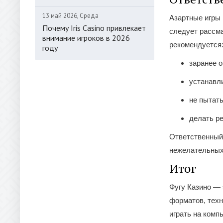
13 май 2026, Среда
Азартные игры 
Почему Iris Casino привлекает
следует рассма
внимание игроков в 2026
рекомендуется
году
заранее 
устанавл
не пытат
делать р
Ответственный 
нежелательных
Итог
Фугу Казино —
форматов, техн
играть на комп