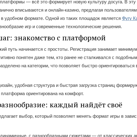
 платформы — всё это формирует новую культуру досуга. В эт
анично вписываются и онлайн-казино, предлагая пользователя
 в удобном формате. Одной из таких площадок является
Фугу К
знообразие игр и современные технологические решения.
аг: знакомство с платформой
ий путь начинается с простоты. Регистрация занимает минимум
итивно понятен даже тем, кто ранее не сталкивался с подобны
азделено на категории, что позволяет быстро ориентироваться 
зайн, удобная структура и быстрая загрузка страниц формиру
 платформа ориентирована на комфорт.
разнообразие: каждый найдёт своё
едлагает выбор, который позволяет менять формат игры в завис
 динамичные, с разнообразными сюжетами — от классических а