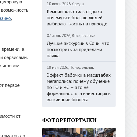
у цифровую
10 июнь 2026, Среда
м возможность
Кемпинг как стиль отдыха:
почему всё больше людей
азино
,
выбирают жизнь на природе
07 июнь 2026, Воскресенье
Лучшие экскурсии в Сочи: что
посмотреть за пределами
 времени, а
пляжа
ми сервисами.
в игровом
18 май 2026, Понедельник
Эффект бабочки в масштабах
мегаполиса: почему обучение
ют первое
по ГО и ЧС — это не
формальность, а инвестиция в
выживание бизнеса
имости от
ФОТОРЕПОРТАЖИ
втоматов до