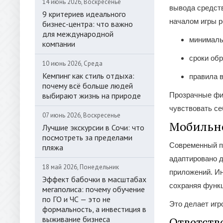
14 июнь 2026, Воскресенье
вывода средств
9 критериев идеального
началом игры р
бизнес-центра: что важно
для международной
минималь
компании
сроки обр
10 июнь 2026, Среда
Кемпинг как стиль отдыха:
правила 
почему всё больше людей
выбирают жизнь на природе
Прозрачные фи
чувствовать се
07 июнь 2026, Воскресенье
Мобильно
Лучшие экскурсии в Сочи: что
посмотреть за пределами
Современный п
пляжа
адаптировано д
18 май 2026, Понедельник
приложений. И
Эффект бабочки в масштабах
сохраняя функ
мегаполиса: почему обучение
по ГО и ЧС — это не
Это делает игр
формальность, а инвестиция в
выживание бизнеса
Ответств