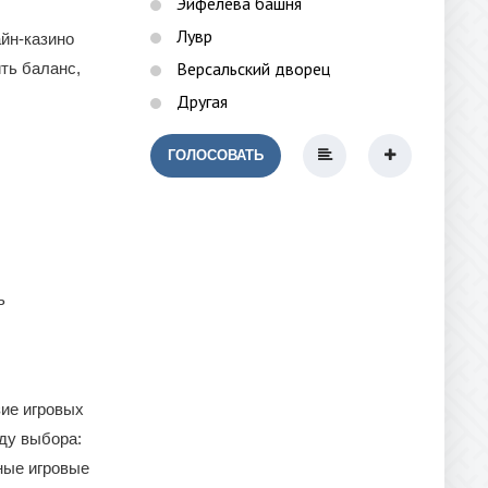
Эйфелева башня
Лувр
айн-казино
Версальский дворец
ть баланс,
Другая
ГОЛОСОВАТЬ
ь
ие игровых
ду выбора:
ные игровые