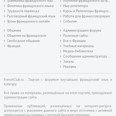
Грамматика французского языка
Изучение французского за границей
Фонетика французского языка
Ищу репетитора
Трудности перевода
Курсы и Репетиторы французского
Разговорный французский язык
Работа для франкоговорящих
Уроки французского онлайн
События
Общение
Администрациея форума
Общение на французском
Полезные сайты
Свободное общение
Все о Франции
Франция
Учебные материалы
Медиа-библиотека
Сообщение администратору форума
Заказы
Реклама
FrenchClub.ru - Портал с форумом изучающих французский язык и
культуру
Все права на материалы, размещённые на этом портале, принадлежат
администрации сайта.
Применение публикаций, размещённых на интернет-ресурсе,
допускается с указанием данного сайта в виде источника с активной
гиперссылкой на страницу, с которой был взят материал.