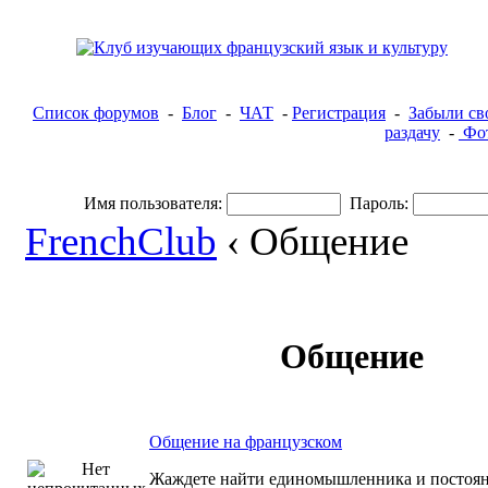
Список форумов
-
Блог
-
ЧАТ
-
Регистрация
-
Забыли св
раздачу
-
Фот
Имя пользователя:
Пароль:
FrenchClub
‹ Общение
Общение
Общение на французском
Жаждете найти единомышленника и постоян