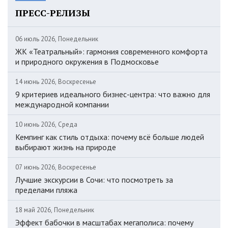
ПРЕСС-РЕЛИЗЫ
06 июль 2026, Понедельник
ЖК «Театральный»: гармония современного комфорта
и природного окружения в Подмосковье
14 июнь 2026, Воскресенье
9 критериев идеального бизнес-центра: что важно для
международной компании
10 июнь 2026, Среда
Кемпинг как стиль отдыха: почему всё больше людей
выбирают жизнь на природе
07 июнь 2026, Воскресенье
Лучшие экскурсии в Сочи: что посмотреть за
пределами пляжа
18 май 2026, Понедельник
Эффект бабочки в масштабах мегаполиса: почему