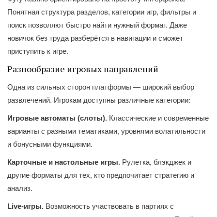
Понятная структура разделов, категории игр, фильтры и
поиск позволяют быстро найти нужный формат. Даже
новичок без труда разберётся в навигации и сможет
приступить к игре.
Разнообразие игровых направлений
Одна из сильных сторон платформы — широкий выбор
развлечений. Игрокам доступны различные категории:
Игровые автоматы (слоты).
Классические и современные
варианты с разными тематиками, уровнями волатильности
и бонусными функциями.
Карточные и настольные игры.
Рулетка, блэкджек и
другие форматы для тех, кто предпочитает стратегию и
анализ.
Live-игры.
Возможность участвовать в партиях с