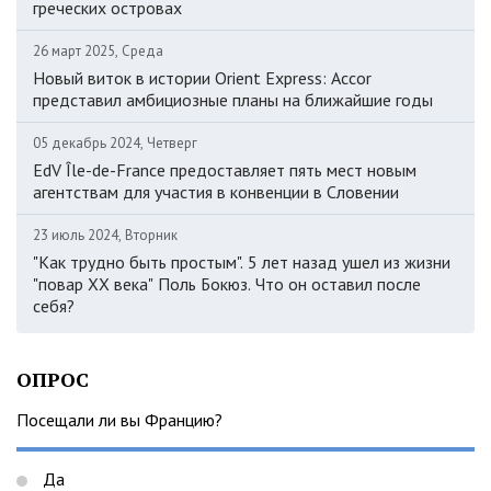
греческих островах
26 март 2025, Среда
Новый виток в истории Orient Express: Accor
представил амбициозные планы на ближайшие годы
05 декабрь 2024, Четверг
EdV Île-de-France предоставляет пять мест новым
агентствам для участия в конвенции в Словении
23 июль 2024, Вторник
"Как трудно быть простым". 5 лет назад ушел из жизни
"повар ХХ века" Поль Бокюз. Что он оставил после
себя?
ОПРОС
Посещали ли вы Францию?
Да