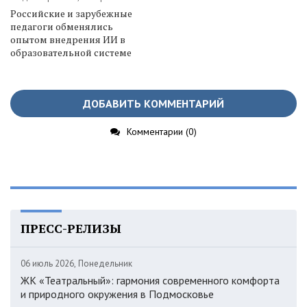
Российские и зарубежные
педагоги обменялись
опытом внедрения ИИ в
образовательной системе
ДОБАВИТЬ КОММЕНТАРИЙ
Комментарии (0)
ПРЕСС-РЕЛИЗЫ
06 июль 2026, Понедельник
ЖК «Театральный»: гармония современного комфорта
и природного окружения в Подмосковье