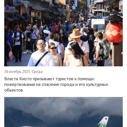
26 ноябрь 2025, Среда
Власти Киото призывают туристов к помощи:
пожертвования на спасение города и его культурных
объектов