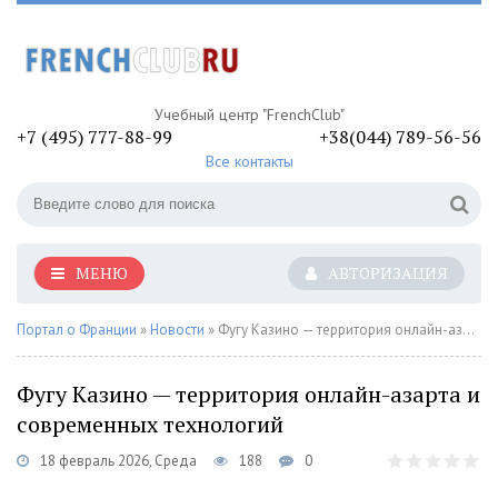
Учебный центр "FrenchClub"
+7 (495) 777-88-99
+38(044) 789-56-56
Все контакты
МЕНЮ
АВТОРИЗАЦИЯ
Портал о Франции
»
Новости
» Фугу Казино — территория онлайн-азарта и современных технологий
Фугу Казино — территория онлайн-азарта и
современных технологий
18 февраль 2026, Среда
188
0