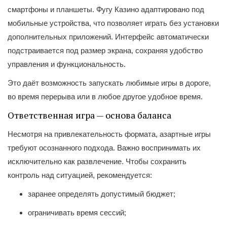
смартфоны и планшеты. Фугу Казино адаптировано под
мобильные устройства, что позволяет играть без установки
дополнительных приложений. Интерфейс автоматически
подстраивается под размер экрана, сохраняя удобство
управления и функциональность.
Это даёт возможность запускать любимые игры в дороге,
во время перерыва или в любое другое удобное время.
Ответственная игра — основа баланса
Несмотря на привлекательность формата, азартные игры
требуют осознанного подхода. Важно воспринимать их
исключительно как развлечение. Чтобы сохранить
контроль над ситуацией, рекомендуется:
заранее определять допустимый бюджет;
ограничивать время сессий;