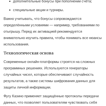
дополнительные бонусы при пополнении счёта;
специальные акции и турниры.
Важно учитывать, что бонусы сопровождаются
определёнными условиями — например, требованиями по
отыгрышу. Перед их активацией рекомендуется
внимательно изучить правила, чтобы понимать все нюансы
использования.
Технологическая основа
Современные онлайн-платформы строятся на сложных
программных решениях. Используются генераторы
случайных чисел, которые обеспечивают случайность
результатов, а также системы шифрования данных для
защиты личной информации.
Фугу Казино применяет защищённые протоколы передачи
данных, что позволяет пользователям чувствовать себя