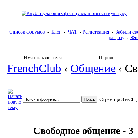
Список форумов
-
Блог
-
ЧАТ
-
Регистрация
-
Забыли св
раздачу
-
Фот
Имя пользователя:
Пароль:
FrenchClub
‹
Общение
‹ С
Страница
3
из
3
[
Свободное общение - 3