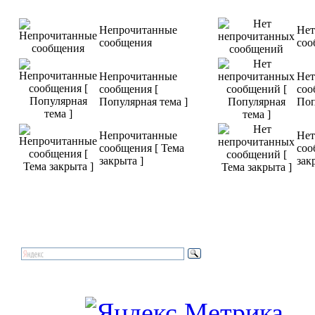
Непрочитанные
Нет
сообщения
соо
Непрочитанные
Нет
Tout va bien 
сообщения [
соо
Популярная тема ]
Поп
>>> Подроб
Непрочитанные
Нет
сообщения [ Тема
соо
закрыта ]
зак