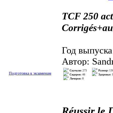
Качество: О
TCF 250 acti
Количество 
Corrigés+au
Описание:
Te
Год выпуска
connaissance
Автор: Sandr
et en civilis
Жанр: Тест
Скачали:
275
Размер:
13
Подготовка к экзаменам
une facon ag
Сидеров:
46
Здоровье:
1
Личеров:
8
Издательство
apprentissage
Серия: 978-
connaissances
Формат: PD
Réussir le