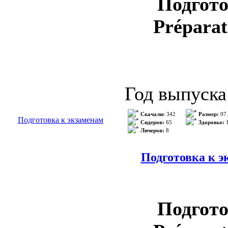
Формат кни
Подгото
Качество: О
Préparat
Кол-во стра
ISBN: 9782
Аудио кодек
Год выпуска
Битрейт ауди
Автор: Natha
Скачали:
342
Размер:
97
Подготовка к экзаменам
Сидеров:
65
Здоровье:
1
Личеров:
8
...
Holle
>>> Подр
Жанр: франц
Подготовка к эк
Издательств
ISBN: 2011
Подгото