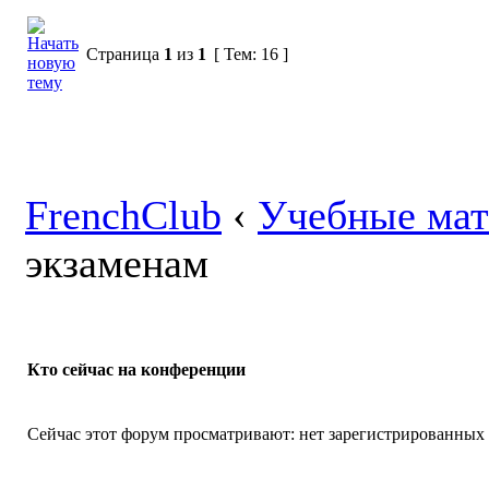
ISBN: 978-2
celle de produ
Язык курса:
Страница
1
из
1
[ Тем: 16 ]
>>> Подроб
Формат кни
Качество: О
Кол-во стра
FrenchClub
‹
Учебные ма
Формат ауд
экзаменам
Качество: 19
Кто сейчас на конференции
Сейчас этот форум просматривают: нет зарегистрированных п
Описание: