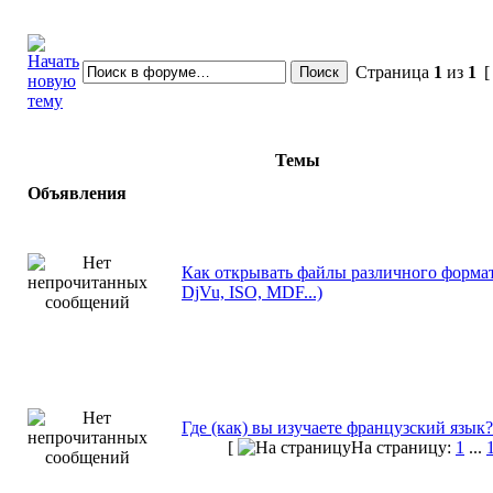
Страница
1
из
1
[
Темы
Объявления
Как открывать файлы различного формат
DjVu, ISO, MDF...)
Где (как) вы изучаете французский язык?
[
На страницу:
1
...