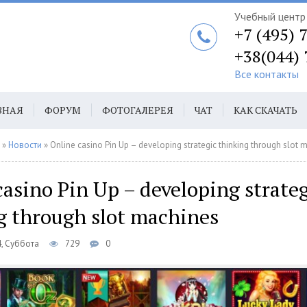
Учебный центр 
+7 (495) 
+38(044)
Все контакты
ВНАЯ
ФОРУМ
ФОТОГАЛЕРЕЯ
ЧАТ
КАК СКАЧАТЬ
ТАКТЫ
АВТ
»
Новости
» Online casino Pin Up – developing strategic thinking through slot 
casino Pin Up – developing strate
g through slot machines
4, Суббота
729
0