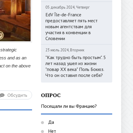
05 декабрь 2024, Четверг
EdV Île-de-France
предоставляет пять мест
новым агентствам для
участия в конвенции в
Словении
strategic
23 июль 2024, Вторник
"Как трудно быть простым". 5
ness and as an
лет назад ушел из жизни
act on the above
"повар ХХ века" Поль Бокюз.
Что он оставил после себя?
ОПРОС
Обсудить
Посещали ли вы Францию?
Да
Нет