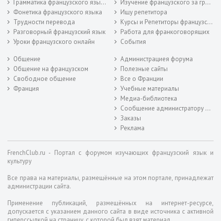
Грамматика французского языка
Изучение французского за границей
Фонетика французского языка
Ищу репетитора
Трудности перевода
Курсы и Репетиторы французского
Разговорный французский язык
Работа для франкоговорящих
Уроки французского онлайн
События
Общение
Администрациея форума
Общение на французском
Полезные сайты
Свободное общение
Все о Франции
Франция
Учебные материалы
Медиа-библиотека
Сообщение администратору форума
Заказы
Реклама
FrenchClub.ru - Портал с форумом изучающих французский язык и
культуру
Все права на материалы, размещённые на этом портале, принадлежат
администрации сайта.
Применение публикаций, размещённых на интернет-ресурсе,
допускается с указанием данного сайта в виде источника с активной
гиперссылкой на страницу, с которой был взят материал.