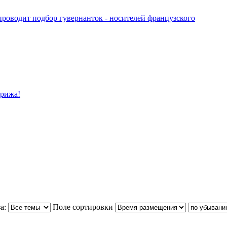
водит подбор гувернанток - носителей французского
арижа!
а:
Поле сортировки