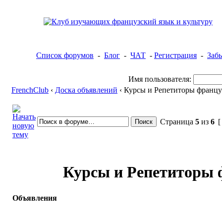
Список форумов
-
Блог
-
ЧАТ
-
Регистрация
-
Заб
Имя пользователя:
FrenchClub
‹
Доска объявлений
‹ Курсы и Репетиторы францу
Страница
5
из
6
[
Курсы и Репетиторы ф
Объявления