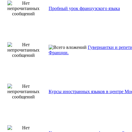
Пробный урок французского языка
Гувернантки и репети
Франции.
Курсы иностранных языков в центре Мо