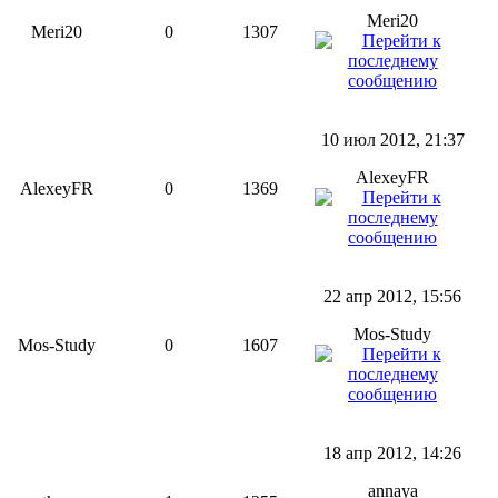
Meri20
Meri20
0
1307
10 июл 2012, 21:37
AlexeyFR
AlexeyFR
0
1369
22 апр 2012, 15:56
Mos-Study
Mos-Study
0
1607
18 апр 2012, 14:26
annaya