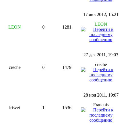
17 янв 2012, 15:21
LEON
LEON
0
1281
27 дек 2011, 19:03
creche
creche
0
1479
28 ноя 2011, 19:07
Francois
irisvet
1
1536