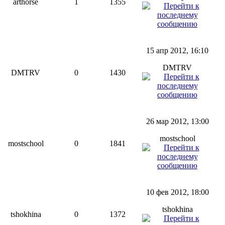
arthorse
1
1355
15 апр 2012, 16:10
DMTRV
DMTRV
0
1430
26 мар 2012, 13:00
mostschool
mostschool
0
1841
10 фев 2012, 18:00
tshokhina
tshokhina
0
1372