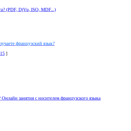
? (PDF, DjVu, ISO, MDF...)
изучаете французский язык?
15
]
is? Онлайн занятия с носителем французского языка