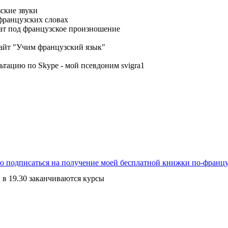
ские звуки
 французских словах
рат под французское произношение
сайт
"Учим французский язык"
льтацию по
Skype
- мой псевдоним
svigra1
ю подписаться на получение моей бесплатной книжки по-францу
к. в 19.30 заканчиваются курсы