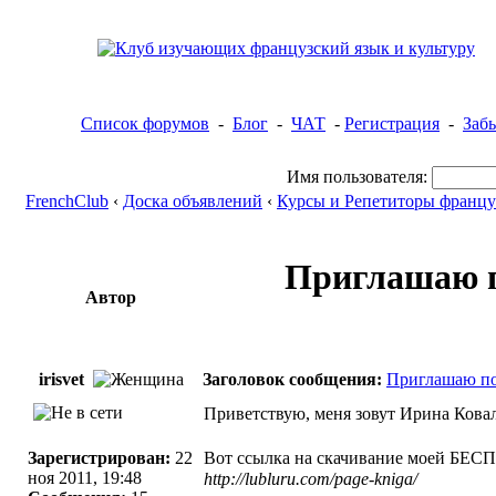
Список форумов
-
Блог
-
ЧАТ
-
Регистрация
-
Заб
Имя пользователя:
FrenchClub
‹
Доска объявлений
‹
Курсы и Репетиторы францу
Приглашаю п
Автор
irisvet
Заголовок сообщения:
Приглашаю по
Приветствую, меня зовут
Ирина Ковал
Зарегистрирован:
22
Вот ссылка на скачивание моей Б
ноя 2011, 19:48
http://lubluru.com/page-kniga/