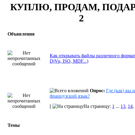
КУПЛЮ, ПРОДАМ, ПОДАР
2
Объявления
Как открывать файлы различного формат
DjVu, ISO, MDF...)
Опрос:
Где (как) вы 
французский язык?
[
На страницу:
1
...
13
,
14
,
Темы