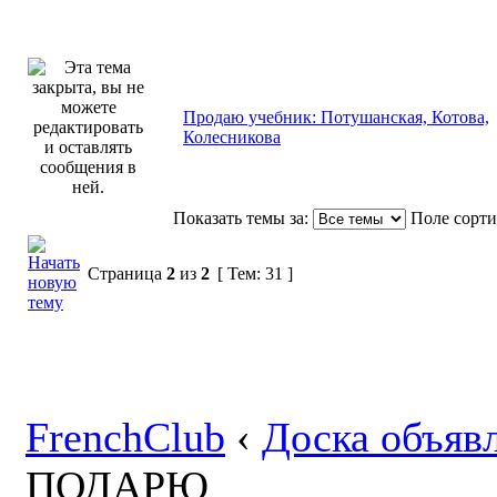
Продаю учебник: Потушанская, Котова,
Колесникова
Показать темы за:
Поле сорт
Страница
2
из
2
[ Тем: 31 ]
FrenchClub
‹
Доска объяв
ПОДАРЮ