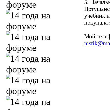
5. Началь
Потушанск
учебник н
покупала з
Мой телеф
nistik@mai