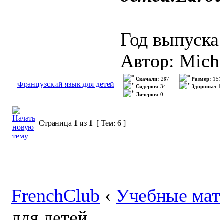
Формат: PD
ISBN:2-03-5
Год выпуска
Качество: 
Автор: Mich
Количество 
Жанр: Dictio
Скачали:
287
Размер:
15
Французский язык для детей
Сидеров:
34
Здоровье:
1
Личеров:
0
Издательств
Описание:
ISBN: 2-03-
Страница
1
из
1
[ Тем: 6 ]
Это первый 
Формат: PD
начальной..
Качество: O
Количество 
FrenchClub
‹
Учебные ма
для детей