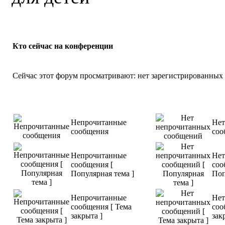
Кто сейчас на конференции
Описание: Ч
определить 
Сейчас этот форум просматривают: нет зарегистрированных п
реалистичн
смысл этого 
Непрочитанные
Нет
сообщения
соо
Непрочитанные
Нет
сообщения [
соо
Популярная тема ]
Поп
Непрочитанные
Нет
сообщения [ Тема
соо
закрыта ]
зак