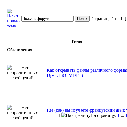
Страница
1
из
1
[
Темы
Объявления
Как открывать файлы различного формат
DjVu, ISO, MDF...)
Где (как) вы изучаете французский язык?
[
На страницу:
1
...