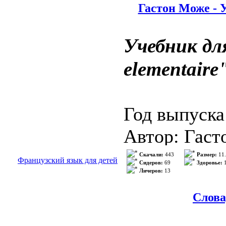
Гастон Може - У
Enabled region
...
>>> Подр
Видео: NTSC
Учебник для
Аудио: Engli
elementaire
Francais (Do
Espanol (Dol
Год выпуска
Автор: Гаст
Gougenheim
Скачали:
443
Размер:
11
Французский язык для детей
Описание:
Pr
Сидеров:
69
Здоровье:
1
Личеров:
13
Жанр: Учебн
Слова
Издательств
Язык: Фран