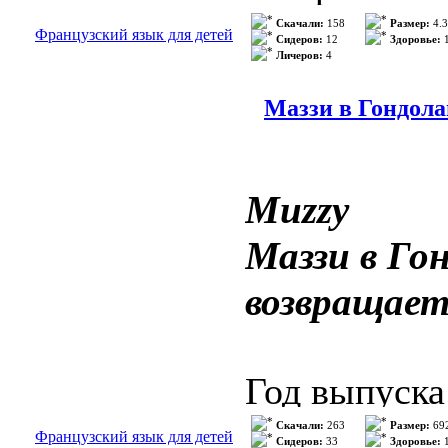
Издательств
Скачали:
158
Размер:
4.3
Французский язык для детей
Сидеров:
12
Здоровье:
1
Личеров:
4
Size: 4.36 G
Маззи в Гондола
Enabled region
Видео: NTSC
Аудио: Engli
Muzzy
Francais (Do
Маззи в Го
Espanol (Dol
возвращает
Описание:
P
Год выпуска
A playful int
Автор: BBC
Скачали:
263
Размер:
69
Французский язык для детей
Сидеров:
33
Здоровье:
1