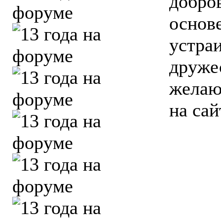
добро
основ
устра
дружес
желаю
на са