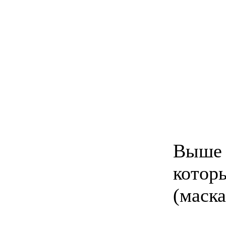
Выше 
которы
(маск