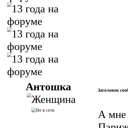
Антошка
Заголовок соо
А мне 
Пари