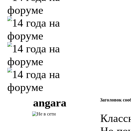
angara
Заголовок соо
Класс