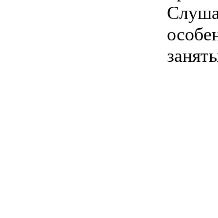
Слуша
особен
занят