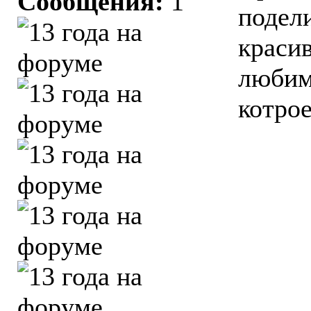
Сообщения:
1
подели
красив
любим
котрое