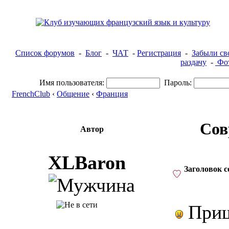
Список форумов
-
Блог
-
ЧАТ
-
Регистрация
-
Забыли св
раздачу
-
Фот
Имя пользователя:
Пароль:
FrenchClub
‹
Общение
‹
Франция
Сов
Автор
XLBaron
Заголовок 
Приш