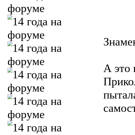
Знамен
А это 
Прико
пытал
самос