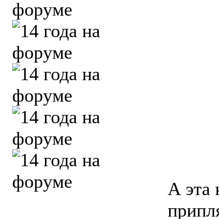
А эта 
припл