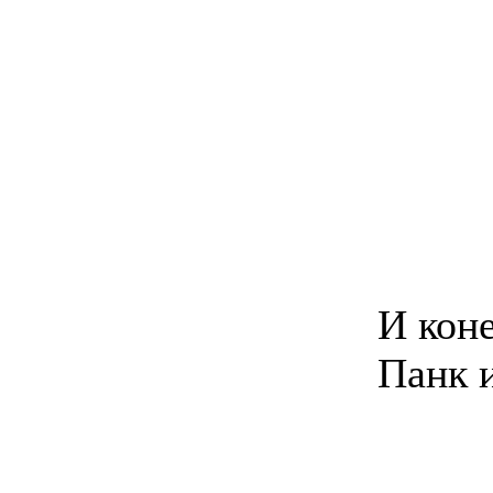
И кон
Панк 