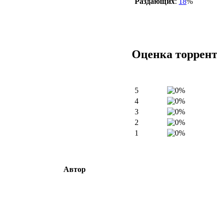
Раздающих
:
18
%
Оценка торрен
5
4
3
2
1
Автор