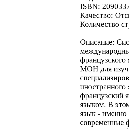
ISBN: 209033
Качество: От
Количество ст
Описание: Cис
международны
французского 
МОН для изуче
специализиро
иностранного 
французский 
языком. В это
язык - именно
современные ф