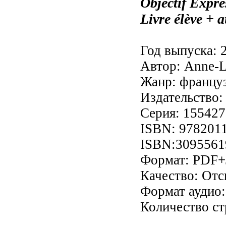
Objectif Expr
Livre élève + 
Год выпуска: 
Автор: Anne-Ly
Жанр: францу
Издательство:
Серия: 155427
ISBN: 978201
ISBN:30955619
Формат: PDF+
Качество: От
Формат аудио:
Количество ст