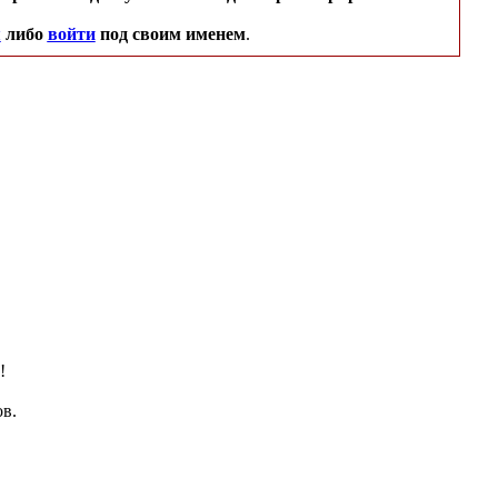
я
либо
войти
под своим именем
.
!
в.