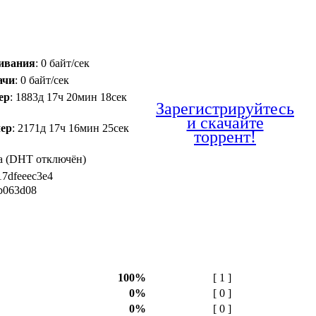
чивания
: 0 байт/сек
ачи
: 0 байт/сек
ер
: 1883д 17ч 20мин 18сек
Зарегистрируйтесь
и скачайте
чер
: 2171д 17ч 16мин 25сек
торрент!
Да (DHT отключён)
17dfeeec3e4
b063d08
100%
[ 1 ]
0%
[ 0 ]
0%
[ 0 ]