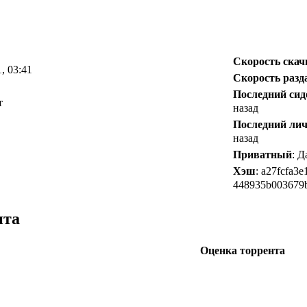
Скорость ска
1, 03:41
Скорость разд
Последний сид
т
назад
Последний ли
назад
Приватный
: 
Хэш
: a27fcfa3e
448935b003679
нта
Оценка торрента