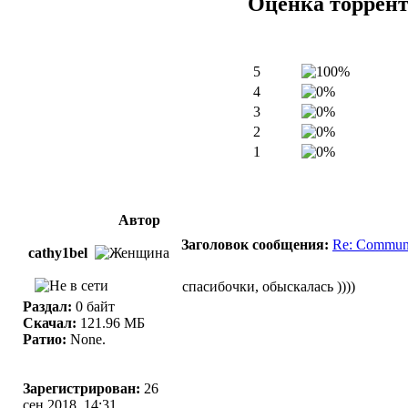
Оценка торрен
5
4
3
2
1
Автор
Заголовок сообщения:
Re: Communic
cathy1bel
спасибочки, обыскалась ))))
Раздал:
0 байт
Скачал:
121.96 МБ
Ратио:
None.
Зарегистрирован:
26
сен 2018, 14:31