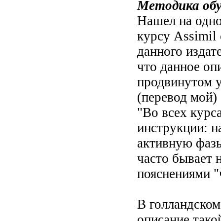
Методика об
Нашел на одно
курсу Assimil
данного издат
что данное оп
продвинутом у
(перевод мой)
"Во всех курс
инструкции: н
активную фазы
часто бывает 
пояснениями "
В голландском
описание тако