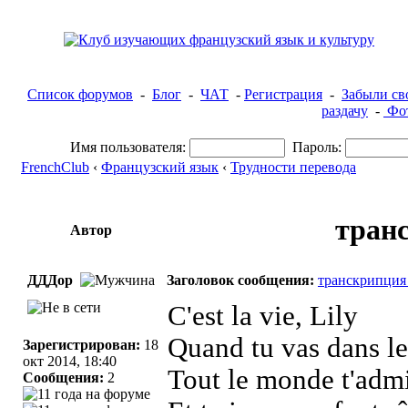
Список форумов
-
Блог
-
ЧАТ
-
Регистрация
-
Забыли св
раздачу
-
Фот
Имя пользователя:
Пароль:
FrenchClub
‹
Французский язык
‹
Трудности перевода
транс
Автор
ДДДор
Заголовок сообщения:
транскрипция 
C'est la vie, Lily
Quand tu vas dans les
Зарегистрирован:
18
окт 2014, 18:40
Tout le monde t'admir
Сообщения:
2