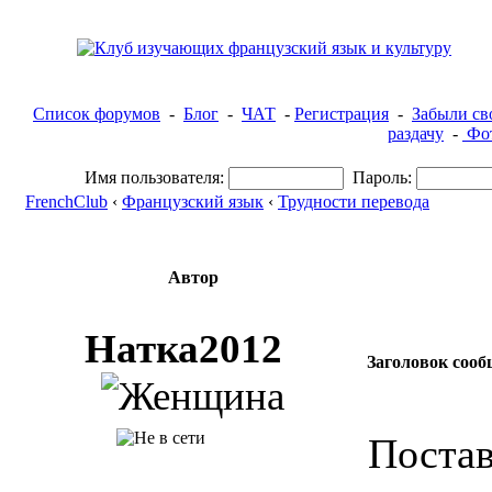
Список форумов
-
Блог
-
ЧАТ
-
Регистрация
-
Забыли св
раздачу
-
Фот
Имя пользователя:
Пароль:
FrenchClub
‹
Французский язык
‹
Трудности перевода
Автор
Натка2012
Заголовок сооб
Постав