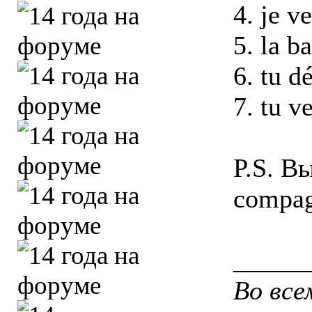
4. je v
5. la b
6. tu d
7. tu v
P.S. В
compag
_____
Во все