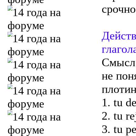
срочно 
Действ
глагола
Смысл 
не пон
плоти
1. tu d
2. tu re
3. tu p