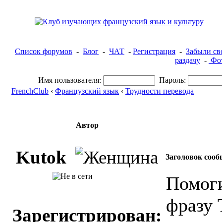
Список форумов
-
Блог
-
ЧАТ
-
Регистрация
-
Забыли св
раздачу
-
Фот
Имя пользователя:
Пароль:
FrenchClub
‹
Французский язык
‹
Трудности перевода
Автор
Kutok
Заголовок сооб
Помоги
фразу T
Зарегистрирован: