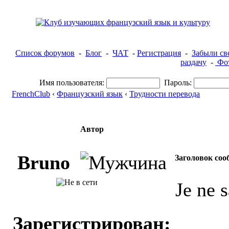
Список форумов
-
Блог
-
ЧАТ
-
Регистрация
-
Забыли св
раздачу
-
Фот
Имя пользователя:
Пароль:
FrenchClub
‹
Французский язык
‹
Трудности перевода
Автор
Bruno
Заголовок соо
Je ne 
Зарегистрирован: