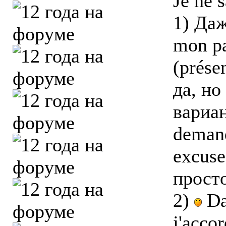
Je ne 
1) Даж
mon pa
(prése
да, но
вариан
demand
excuse
просто
2)
Da
j'acco