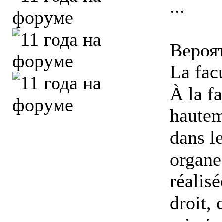
...
Вероя
La fac
À la fa
hautem
dans le
organes
réalisé
droit, 