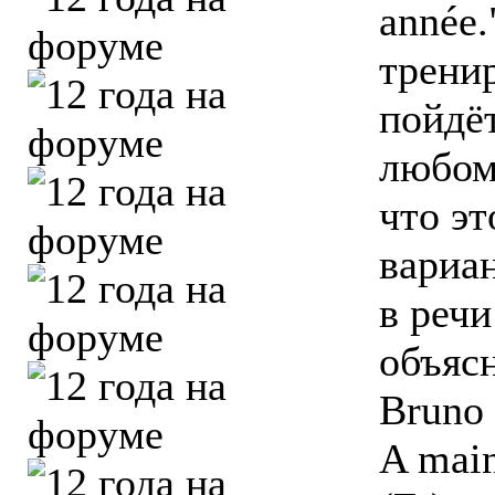
année.
трени
пойдё
любом
что эт
вариа
в реч
объясн
Bruno 
A main