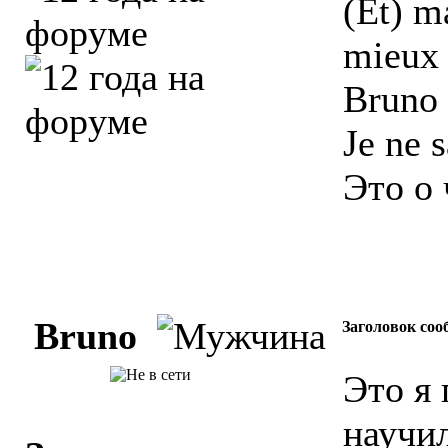
(Et) ma
mieux 
Bruno 
Je ne 
Это о 
Bruno
Заголовок соо
Это я 
научил