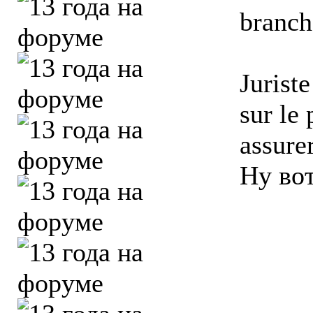
branch
Jurist
sur le
assurer
Ну вот