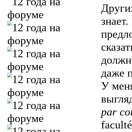
Други
знает.
предл
сказат
должно
даже п
У мен
выгляд
par co
faculté