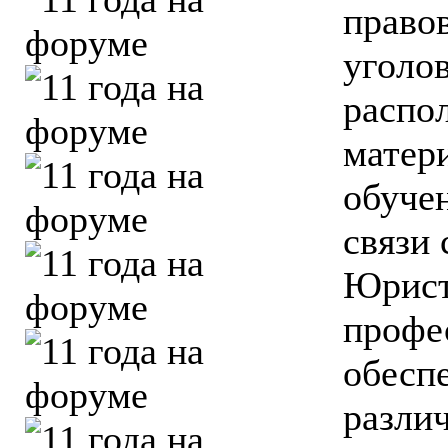
право
уголо
распо
матер
обуче
связи 
Юрист
профе
обесп
разли