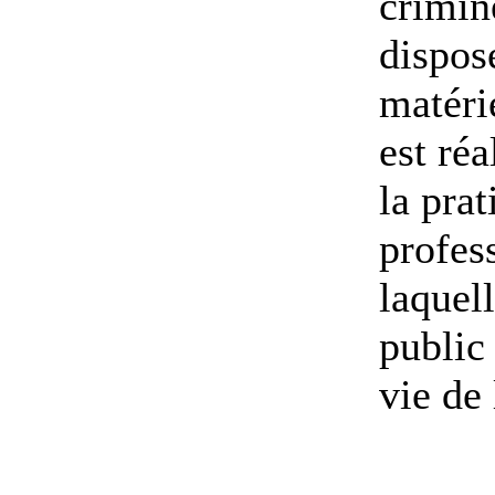
crimin
dispos
matéri
est réa
la prat
profes
laquell
public 
vie de 