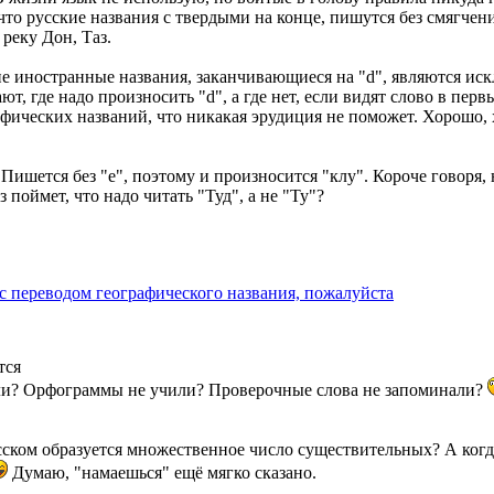
что русские названия с твердыми на конце, пишутся без смягчени
реку Дон, Таз.
гие иностранные названия, заканчивающиеся на "d", являются ис
, где надо произносить "d", а где нет, если видят слово в перв
рафических названий, что никакая эрудиция не поможет. Хорошо, 
 Пишется без "e", поэтому и произносится "клу". Короче говоря, 
 поймет, что надо читать "Туд", а не "Ту"?
с переводом географического названия, пожалуйста
тся
ли? Орфограммы не учили? Проверочные слова не запоминали?
сском образуется множественное число существительных? А когд
Думаю, "намаешься" ещё мягко сказано.