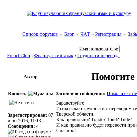
Список форумов
-
Блог
-
ЧАТ
-
Регистрация
-
Заб
Имя пользователя:
FrenchClub
‹
Французский язык
‹
Трудности перевода
Помогите 
Автор
Romirez
Заголовок сообщения:
Помогите с пе
Здравствуйте!
Испытываю трудности с переводом гео
Тверской области.
Зарегистрирован:
07
Как правильно? Toude? Toud? Tude?
июн 2016, 11:13
И как правильно будет перевести при
Сообщения:
4
Спасибо!