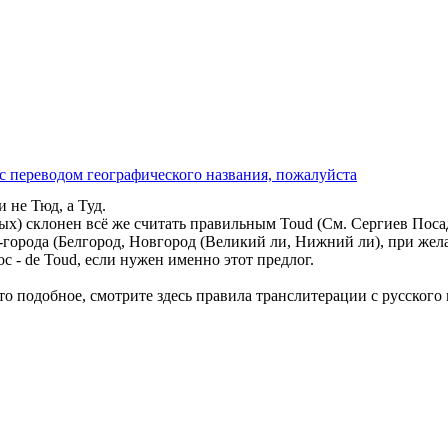
с переводом географического названия, пожалуйста
и не Тюд, а Туд.
ых) склонен всё же считать правильным Toud (См.
Сергиев Поса
 -города (
Белгород
,
Новгород
(Великий ли, Нижний ли), при жел
с - de Toud, если нужен именно этот предлог.
-то подобное, смотрите
здесь
правила транслитерации с русского 