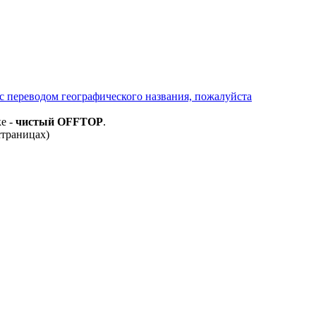
с переводом географического названия, пожалуйста
е -
чистый OFFTOP
.
страницах)