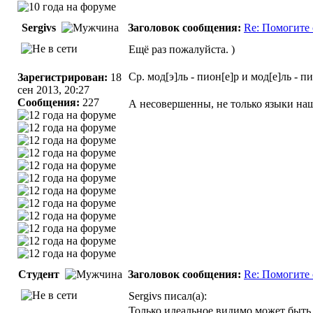
Sergivs
Заголовок сообщения:
Re: Помогите 
Ещё раз пожалуйста. )
Ср. мод[э]ль - пион[е]р и мод[е]ль - п
Зарегистрирован:
18
сен 2013, 20:27
Сообщения:
227
А несовершенны, не только языки наш
Студент
Заголовок сообщения:
Re: Помогите 
Sergivs писал(а):
Только идеальное видимо может быт