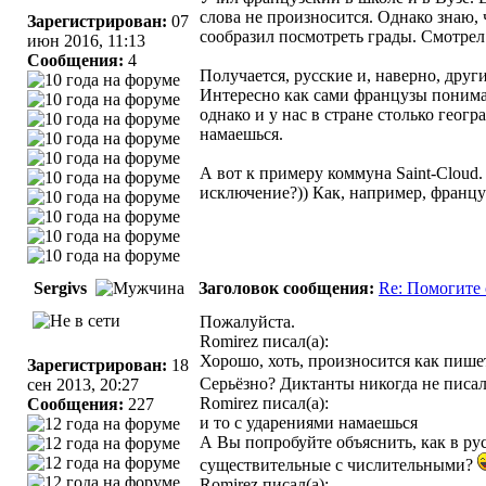
слова не произносится. Однако знаю, 
Зарегистрирован:
07
сообразил посмотреть грады. Смотрел 
июн 2016, 11:13
Сообщения:
4
Получается, русские и, наверно, дру
Интересно как сами французы понимают
однако и у нас в стране столько геог
намаешься.
А вот к примеру коммуна Saint-Cloud.
исключение?)) Как, например, француз
Sergivs
Заголовок сообщения:
Re: Помогите 
Пожалуйста.
Romirez писал(а):
Хорошо, хоть, произносится как пише
Зарегистрирован:
18
Серьёзно? Диктанты никогда не писа
сен 2013, 20:27
Romirez писал(а):
Сообщения:
227
и то с ударениями намаешься
А Вы попробуйте объяснить, как в ру
существительные с числительными?
Romirez писал(а):