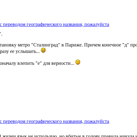
с переводом географического названия, пожалуйста
".
тановку метро "Сталинград" в Париже. Причем конечное "д" пр
разу ее услышать...
поначалу влепить "е" для верности...
с переводом географического названия, пожалуйста
 жизни язык не использую, но вбитые в голову правила никуда н