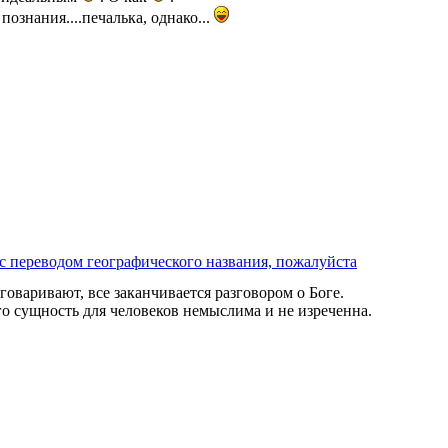
ознания....печалька, однако...
с переводом географического названия, пожалуйста
говаривают, все заканчивается разговором о Боге.
го сущность для человеков немыслима и не изреченна.