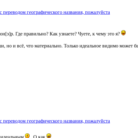
с переводом географического названия, пожалуйста
ион[э]р. Где правильно? Как узнаете? Чуете, к чему это я?
и, но и всё, что материально. Только идеальное видимо может 
с переводом географического названия, пожалуйста
ь идеальным
. О как
.