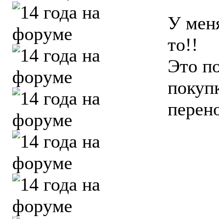
У мен
то!!
Это п
покупк
перен