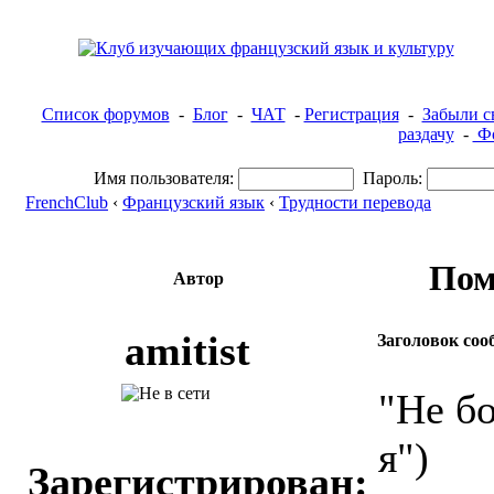
Список форумов
-
Блог
-
ЧАТ
-
Регистрация
-
Забыли с
раздачу
-
Фо
Имя пользователя:
Пароль:
FrenchClub
‹
Французский язык
‹
Трудности перевода
Пом
Автор
amitist
Заголовок соо
"Не бо
я")
Зарегистрирован: