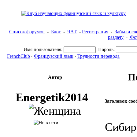
Список форумов
-
Блог
-
ЧАТ
-
Регистрация
-
Забыли св
раздачу
-
Фот
Имя пользователя:
Пароль:
FrenchClub
‹
Французский язык
‹
Трудности перевода
П
Автор
Energetik2014
Заголовок соо
Сибир