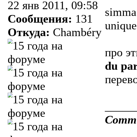
22 янв 2011, 09:58
simma 
Сообщения:
131
unique
Откуда:
Chambéry
про эт
du pa
перево
_____
Comme 