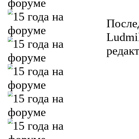
После
Ludmil
редакт