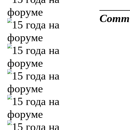
_____
Comme 