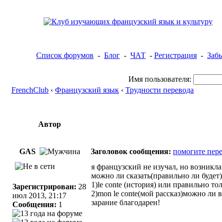
Список форумов
-
Блог
-
ЧАТ
-
Регистрация
-
Заб
Имя пользователя:
FrenchClub
‹
Французский язык
‹
Трудности перевода
Автор
GAS
Заголовок сообщения:
помогите пере
я французский не изучал, но возникла
можно ли сказать(правильно ли будет)
1)le conte (история) или правильно то
Зарегистрирован:
28
2)mon le conte(мой рассказ)можно ли 
июл 2013, 21:17
зарание благодарен!
Сообщения:
1