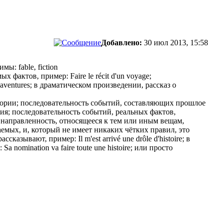
Добавлено:
30 июл 2013, 15:58
ы: fable, fiction
фактов, пример: Faire le récit d'un voyage;
aventures; в драматическом произведении, рассказ о
ыстории; последовательность событий, составляющих прошлое
ния; последовательность событий, реальных фактов,
скую направленность, относящееся к тем или иным вещам,
аемых, и, который не имеет никаких чётких правил, это
ссказывают, пример: Il m'est arrivé une drôle d'histoire; в
nomination va faire toute une histoire; или просто