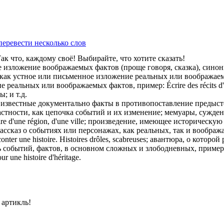
перевести несколько слов
ак что, каждому своё! Выбирайте, что хотите сказать!
е изложение воображаемых фактов (проще говоря, сказка), синоним
 как устное или письменное изложение реальных или воображаемых 
 реальных или воображаемых фактов, пример: Écrire des récits d'
; и т.д.
мет); известные документально факты в противопоставление пред
частности, как цепочка событий и их изменение; мемуары, сужде
stoire d'une région, d'une ville; произведение, имеющее историче
 рассказ о событиях или персонажах, как реальных, так и воображ
r une histoire. Histoires drôles, scabreuses; авантюра, о которой ра
событий, фактов, в основном сложных и злободневных, пример: Sa 
 une histoire d'héritage.
 артикль!