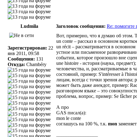
Ludmila
Заголовок сообщения:
Re: помогите 
Вот, примерно, что я думаю об этом. Т
un conte – рассказ в основном коротко
un récit – рассматривается в основном
Зарегистрирован:
22
устное или письменное разворачивание
янв 2011, 09:58
событии, которое произошло вне сцены
Сообщения:
131
une histoire - история (наука, пред
Откуда:
Chambéry
человечества, и, рассматриваемые в 
состояний, пример: S'intéresser à l'hi
лицам, всегда с точки зрения автора;
может быть даже анекдот, пример: Raconte
разговорном языке – это совокупность 
проблема, вопрос, пример: Se fâcher pour
А про
GAS писал(а):
mon le conte
соглашусь на 100 %, т.к.
mon
заменяет
_________________