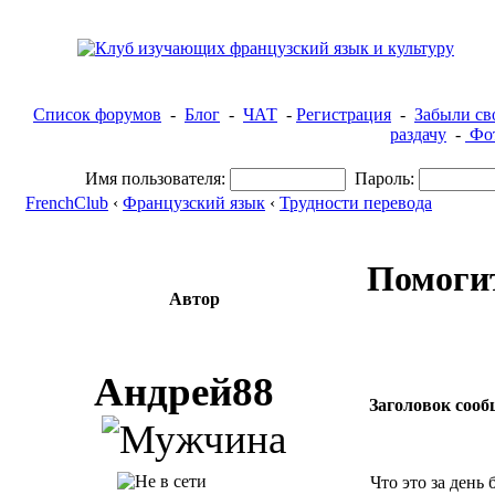
Список форумов
-
Блог
-
ЧАТ
-
Регистрация
-
Забыли св
раздачу
-
Фот
Имя пользователя:
Пароль:
FrenchClub
‹
Французский язык
‹
Трудности перевода
Помогит
Автор
Андрей88
Заголовок сооб
Что это за день 