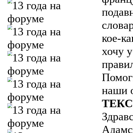
подавн
словар
кое-ка
хочу у
прави
Помоги
наши 
ТЕКС
Здрав
Адамс