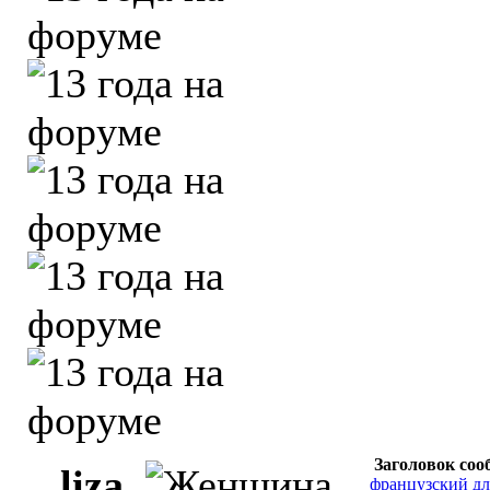
Заголовок соо
liza
французский д