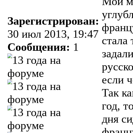
Мой м
углуб
Зарегистрирован:
францу
30 июл 2013, 19:47
стала 
Сообщения:
1
задали
русско
если 
Так ка
год, т
дня си
францу