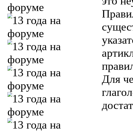
это неу
Правил
сущес
указат
артик
правил
Для че
глаго
достат