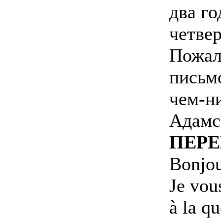
два го
четвер
Пожалу
письмо
чем-н
Адамс
ПЕРЕ
Bonjou
Je vou
à la q