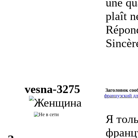
une qu
plaît n
Répond
Sincèr
vesna-3275
Заголовок соо
французский д
Я тол
франц