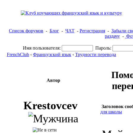
Список форумов
-
Блог
-
ЧАТ
-
Регистрация
-
Забыли св
раздачу
-
Фот
Имя пользователя:
Пароль:
FrenchClub
‹
Французский язык
‹
Трудности перевода
Помо
Автор
пере
Krestovcev
Заголовок соо
для школы