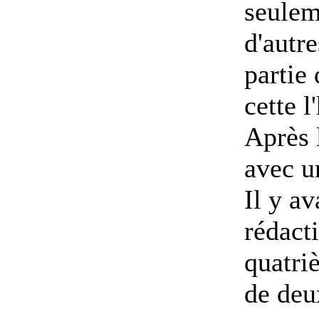
seulem
d'autr
partie 
cette l
Après l
avec un
Il y a
rédacti
quatriè
de deux