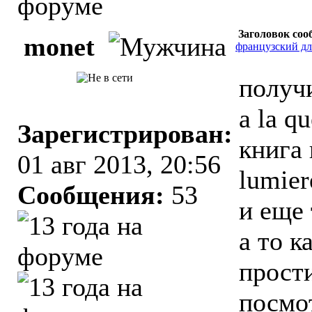
Заголовок соо
monet
французский д
получи
a la qu
Зарегистрирован:
книга 
01 авг 2013, 20:56
lumier
Сообщения:
53
и еще
а то к
прости
посмо