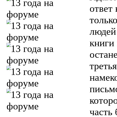
ответ 
тольк
людей 
книги 
остан
треть
намек
письмо
которо
часть 