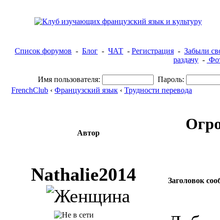
Список форумов
-
Блог
-
ЧАТ
-
Регистрация
-
Забыли св
раздачу
-
Фот
Имя пользователя:
Пароль:
FrenchClub
‹
Французский язык
‹
Трудности перевода
Огро
Автор
Nathalie2014
Заголовок соо