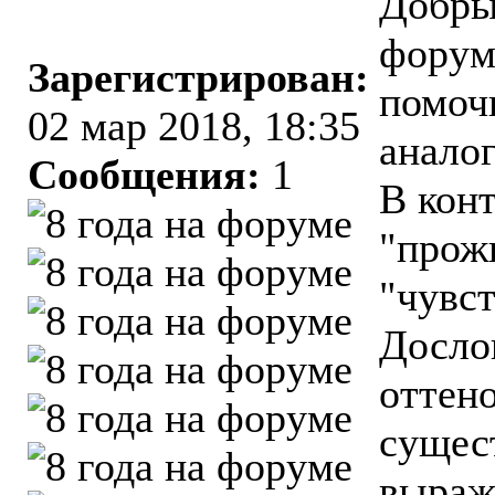
Добры
форум
Зарегистрирован:
помоч
02 мар 2018, 18:35
анало
Сообщения:
1
В кон
"прож
"чувс
Досло
оттен
сущес
выраж