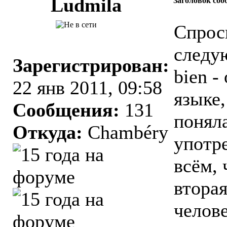
Ludmila
Заголовок соо
Спрос
следую
Зарегистрирован:
bien -
22 янв 2011, 09:58
языке,
Сообщения:
131
поняла
Откуда:
Chambéry
употре
всём, 
вторая
челове