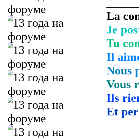
_____
La con
Je pos
Tu co
Il aim
Nous 
Vous r
Ils rie
Et per