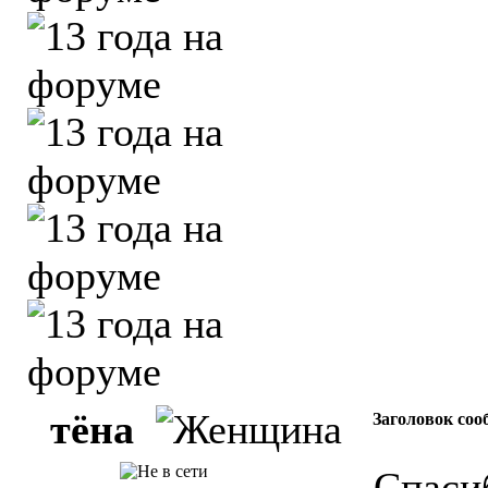
тёна
Заголовок соо
Спаси