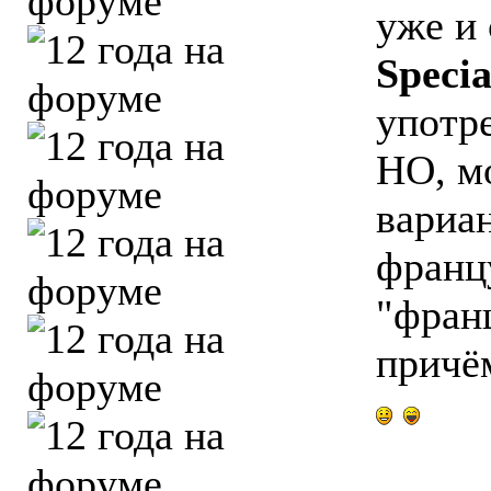
уже и 
Specia
употр
НО, м
вариа
франц
"фран
причё