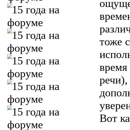
ощущен
време
различ
тоже с
испол
время 
речи),
допол
увере
Вот ка