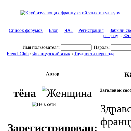
Список форумов
-
Блог
-
ЧАТ
-
Регистрация
-
Забыли св
раздачу
-
Фот
Имя пользователя:
Пароль:
FrenchClub
‹
Французский язык
‹
Трудности перевода
к
Автор
тёна
Заголовок соо
Здравс
франц
Зарегистрирован: