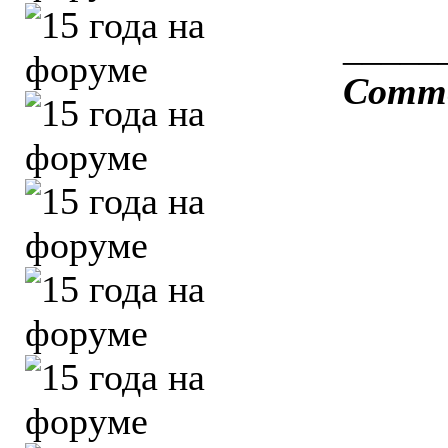
_____
Comme 