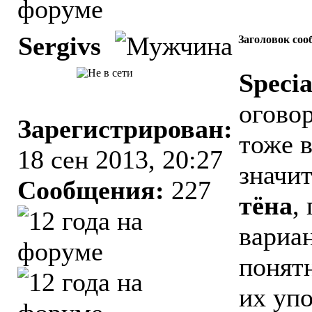
Sergivs
Заголовок соо
Specia
огово
Зарегистрирован:
тоже в
18 сен 2013, 20:27
значи
Сообщения:
227
тёна
,
вариа
понят
их упо