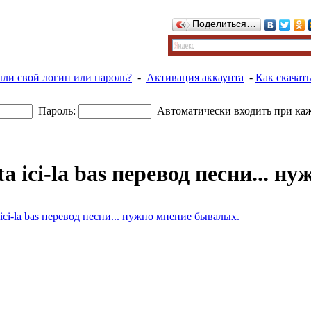
Поделиться…
ыли свой логин или пароль?
-
Активация аккаунта
-
Как скачать
Пароль:
Автоматически входить при ка
ta ici-la bas перевод песни... 
a ici-la bas перевод песни... нужно мнение бывалых.