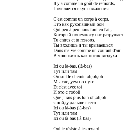
Il y a comme un goût de remords,
Появляется вкус сожаления
C'est comme un corps à corps,
Это как рукопашный бой
Qui peu à peu nous fout en l'air,
Который понемногу нас разрушает
Tu entres et tu ressorts,
Ты входишь и ты врываешься
Dans ma vie comme un courant d'air
В мою жизнь как поток воздуха
Ici ou là-bas, (là-bas)
Тут или там
On suit le chemin oh,oh,oh
Мы следуем по пути
Et c'est avec toi
И это с тобой
Que j'irais plus loin oh,oh,oh
я пойду дальше всего
Ici ou là-bas (là-bas)
Тут или там
Ici ou là-bas (là-bas)
Oui je résiste à tes regard