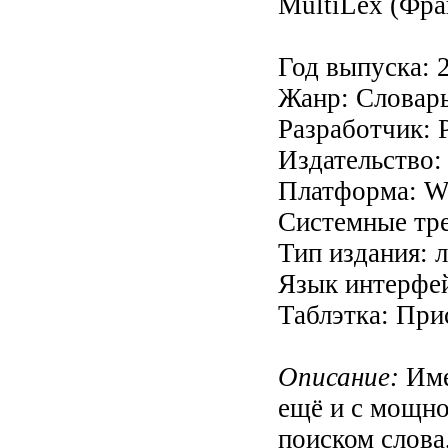
MultiLex (Фра
Год выпуска: 
Жанр: Словар
Разработчик: P
Издательство:
Платформа: W
Системные тре
Тип издания: 
Язык интерфей
Таблэтка: При
Описание:
Име
ещё и с мощн
поиском слова