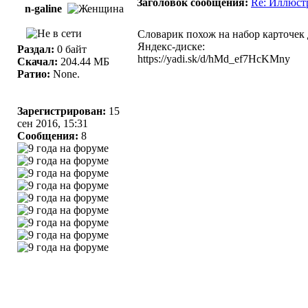
Заголовок сообщения:
Re: Иллюст
n-galine
Словарик похож на набор карточек 
Яндекс-диске:
Раздал:
0 байт
https://yadi.sk/d/hMd_ef7HcKMny
Скачал:
204.44 МБ
Ратио:
None.
Зарегистрирован:
15
сен 2016, 15:31
Сообщения:
8