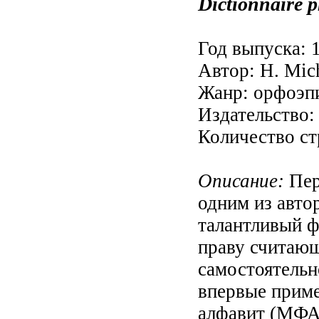
Dictionnaire p
Год выпуска: 
Автор: H. Mich
Жанр: орфоэп
Издательство: 
Количество ст
Описание:
Пер
одним из авто
талантливый ф
праву считающ
самостоятельн
впервые прим
алфавит (МФА)