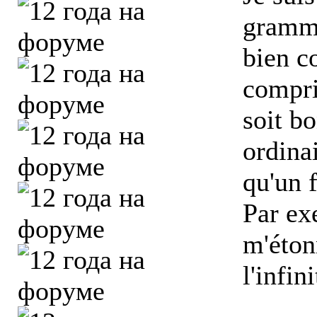
gramma
bien c
compri
soit b
ordinai
qu'un f
Par ex
m'éton
l'infin