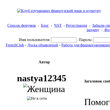
Список форумов
-
Блог
-
ЧАТ
-
Регистрация
-
Забыли св
раздачу
-
Фот
Имя пользователя:
Пароль:
FrenchClub
‹
Доска объявлений
‹
Работа для франкоговорящи
Автор
nastya12345
Заголовок соо
Помог