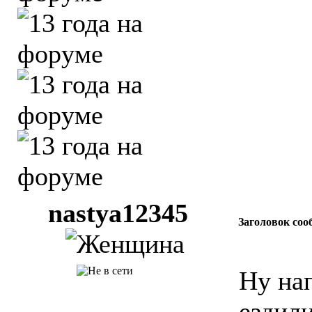
nastya12345
Заголовок соо
Ну на
ездили