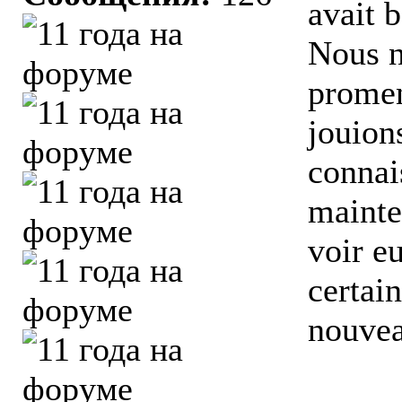
avait 
Nous n
promen
jouion
connai
mainte
voir e
certai
nouvea