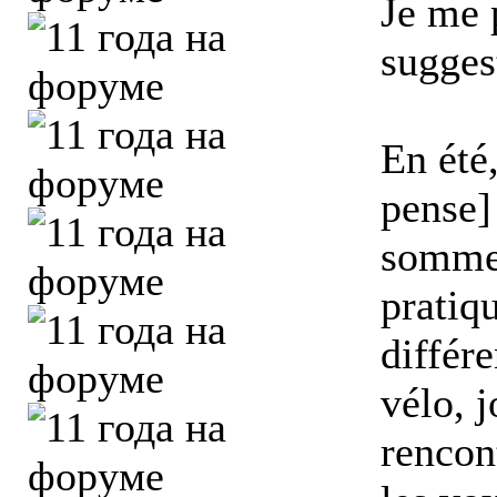
Je me 
sugges
En été,
pense]
somme
pratiq
différe
vélo, 
rencon