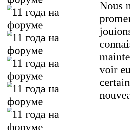
Nous n
promen
jouion
connai
mainte
voir e
certai
nouvea