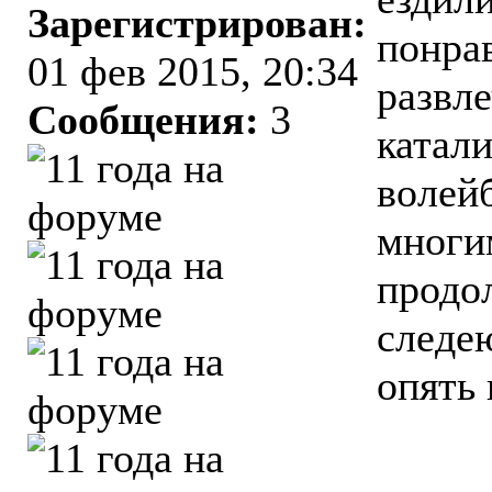
Зарегистрирован:
понра
01 фев 2015, 20:34
развл
Сообщения:
3
катали
волей
многи
продо
следе
опять 