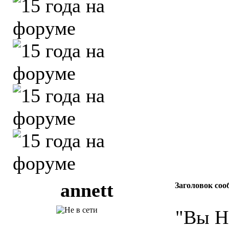
аnnett
Заголовок соо
"Вы Н