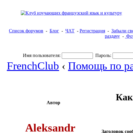
Список форумов
-
Блог
-
ЧАТ
-
Регистрация
-
Забыли св
раздачу
-
Фот
Имя пользователя:
Пароль:
FrenchClub
‹
Помощь по ра
Как
Автор
Aleksandr
Заголовок соо