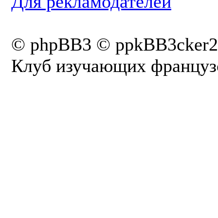
Для рекламодателей
© phpBB3 © ppkBB3cker2
Клуб изучающих французс