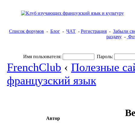
Список форумов
-
Блог
-
ЧАТ
-
Регистрация
-
Забыли св
раздачу
-
Фот
Имя пользователя:
Пароль:
FrenchClub
‹
Полезные са
французский язык
Ве
Автор