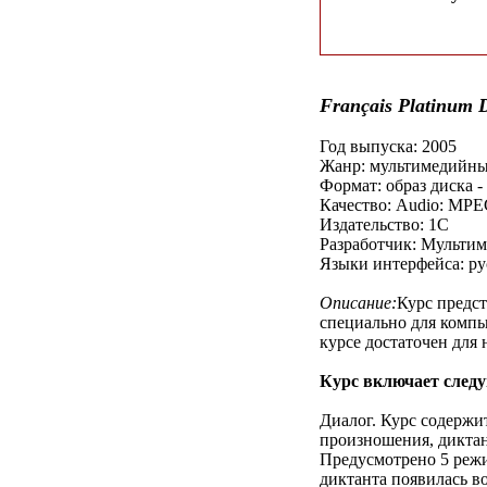
Français Platinum
Год выпуска: 2005
Жанр: мультимедийны
Формат: образ диска -
Качество: Audio: MPE
Издательство: 1С
Разработчик: Мультим
Языки интерфейса: р
Описание:
Курс предст
специально для компь
курсе достаточен для 
Курс включает след
Диалог. Курс содержи
произношения, дикта
Предусмотрено 5 режи
диктанта появилась в