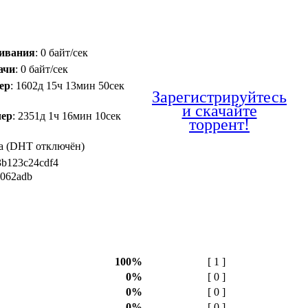
чивания
: 0 байт/сек
ачи
: 0 байт/сек
ер
: 1602д 15ч 13мин 50сек
Зарегистрируйтесь
и скачайте
чер
: 2351д 1ч 16мин 10сек
торрент!
Да (DHT отключён)
3b123c24cdf4
9062adb
100%
[ 1 ]
0%
[ 0 ]
0%
[ 0 ]
0%
[ 0 ]