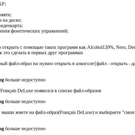
XР;
мяти;
 на диске;
идеокарта;
ения фонетических упражнений;
 открыть с помощью таких программ как Alcohol120%, Nero, De
 это сделать в первых друг программах
й файл-образ iso нужно открыть в алкоголе{файл - открыть - да
pg
больше недоступно
Français DeLuxe появился в списке файл-образов
pg
больше недоступно
 мыши жмете на файл-образ(Français DeLuxe) и выбираете "смон
pg
больше недоступно