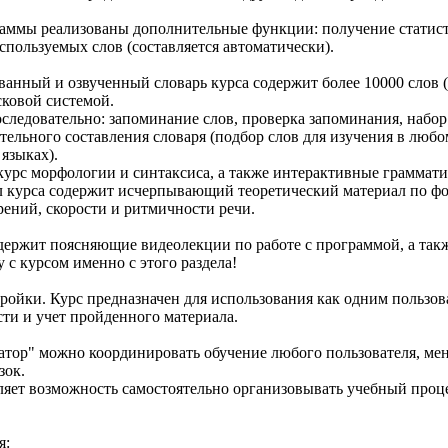
аммы реализованы дополнительные функции: получение статисти
спользуемых слов (составляется автоматически).
анный и озвученный словарь курса содержит более 10000 слов (
ковой системой.
следовательно: запоминание слов, проверка запоминания, набор
тельного составления словаря (подбор слов для изучения в люб
языках).
урс морфологии и синтаксиса, а также интерактивные граммати
л курса содержит исчерпывающий теоретический материал по фо
рений, скорости и ритмичности речи.
держит поясняющие видеолекции по работе с программой, а такж
 с курсом именно с этого раздела!
ойки. Курс предназначен для использования как одним пользова
сти и учет пройденного материала.
тор" можно координировать обучение любого пользователя, мен
зок.
яет возможность самостоятельно организовывать учебный проце
я: