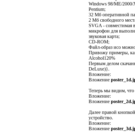
Windows 98/ME/2000/
Pentium;
32 Мб оперативной па
2 Мб свободного места
SVGA - совместимая в
микрофон для выполн
звуковая карта;
CD-ROM;
Файл-образ исо можно
Привожу примеры, как
Alcohol120%
Первым делом скачанны
DeLuxe)}.
Вложение:
Вложение
poster_1d.j
Теперь мы видим, что 
Вложение:
Вложение
poster_2d.j
Далее правой кнопкой
устройство.
Вложение:
Вложение
poster_3d.j