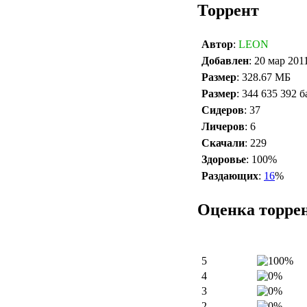
Торрент
Автор
:
LEON
Добавлен
: 20 мар 201
Размер
: 328.67 МБ
Размер
: 344 635 392 б
Сидеров
: 37
Личеров
: 6
Скачали
: 229
Здоровье
: 100%
Раздающих
:
16
%
Оценка торре
5
4
3
2