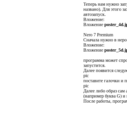
Теперь нам нужно запу
названо). Для этого 
автозапуск.
Вложение:
Вложение
poster_4d.j
Nero 7 Premium
Сначала нужно в неро
Вложение:
Вложение
poster_5d.j
программа может спро
запустится.
Далее появится следу
pic
поставите галочки и п
pic
Далее либо образ сам 
(например буква G) и 
После работы, прогр