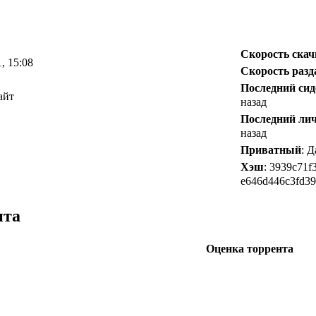
Скорость ска
1, 15:08
Скорость разд
Последний сид
айт
назад
Последний ли
назад
Приватный
: 
Хэш
: 3939c71f
e646d446c3fd3
нта
Оценка торрента