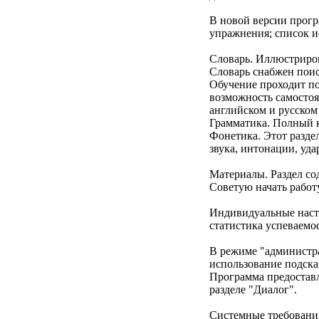
В новой версии прогр
упражнения; список и
Словарь. Иллюстриров
Словарь снабжен поис
Обучение проходит по
возможность самостоя
английском и русском 
Грамматика. Полный к
Фонетика. Этот разде
звука, интонации, уда
Материалы. Раздел со
Советую начать работу
Индивидуальные настр
статистика успеваемо
В режиме "администра
использование подска
Программа предоставл
разделе "Диалог".
Системные требовани