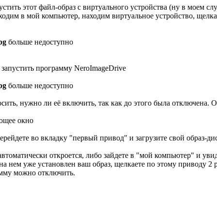
стить этот файл-образ с виртуального устройства (ну в моем слу
заходим в мой компьютер, находим виртуальное устройство, щел
pg
больше недоступно
 запустить программу NeroImageDrive
pg
больше недоступно
сить, нужно ли её включить, так как до этого была отключена.
ющее окно
ерейдете во вкладку "первый привод" и загрузите свой образ-ди
автоматически откроется, либо зайдете в "мой компьютер" и уви
на нем уже установлен ваш образ, щелкаете по этому приводу 2 р
амму можно отключить.