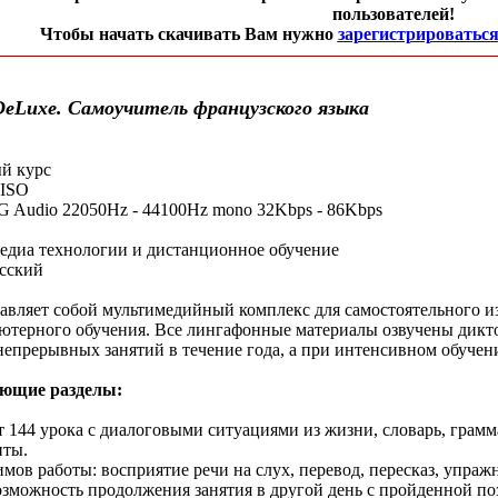
пользователей!
Чтобы начать скачивать Вам нужно
зарегистрироватьс
 DeLuxe. Самоучитель французского языка
й курс
 ISO
G Audio 22050Hz - 44100Hz mono 32Kbps - 86Kbps
едиа технологии и дистанционное обучение
усский
авляет собой мультимедийный комплекс для самостоятельного из
ютерного обучения. Все лингафонные материалы озвучены дикто
непрерывных занятий в течение года, а при интенсивном обучени
ующие разделы:
т 144 урока с диалоговыми ситуациями из жизни, словарь, грам
нты.
мов работы: восприятие речи на слух, перевод, пересказ, упра
озможность продолжения занятия в другой день с пройденной по