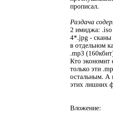
прописал.
Раздача соде
2 имиджа: .iso
4*.jpg - сканы
в отдельном к
.mp3 (160кбит
Кто экономит 
только эти .mp
остальным. А к
этих лишних ф
Вложение: