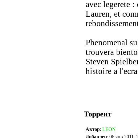
avec legerete :
Lauren, et comm
rebondissements 
Phenomenal succ
trouvera biento
Steven Spielber
histoire a l'ecra
Торрент
Автор
:
LEON
Добавлен
: 06 янв 2011, 