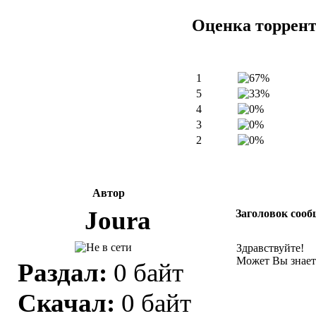
Оценка торрен
1
5
4
3
2
Автор
Joura
Заголовок сооб
Здравствуйте!
Может Вы знаете
Раздал:
0 байт
Скачал:
0 байт