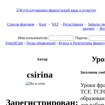
Список форумов
-
Блог
-
ЧАТ
-
Регистрация
-
Забыли св
раздачу
-
Фот
Имя пользователя:
Пароль:
FrenchClub
‹
Доска объявлений
‹
Курсы и Репетиторы францу
Уро
Автор
csirina
Заголовок соо
Уроки фра
TCF, TCFQ
образован
Зарегистрирован:
лет работ