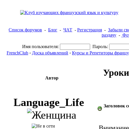
Список форумов
-
Блог
-
ЧАТ
-
Регистрация
-
Забыли св
раздачу
-
Фот
Имя пользователя:
Пароль:
FrenchClub
‹
Доска объявлений
‹
Курсы и Репетиторы францу
Уроки
Автор
Language_Life
Заголовок 
Внимание