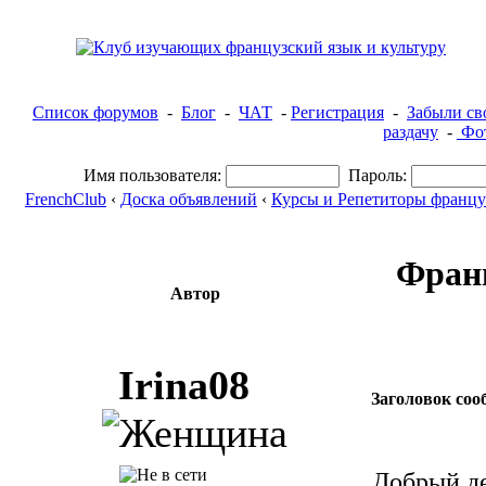
Список форумов
-
Блог
-
ЧАТ
-
Регистрация
-
Забыли св
раздачу
-
Фот
Имя пользователя:
Пароль:
FrenchClub
‹
Доска объявлений
‹
Курсы и Репетиторы францу
Франц
Автор
Irina08
Заголовок соо
Добрый д