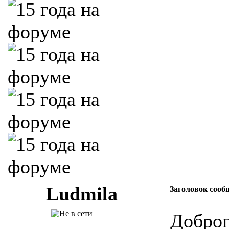
Ludmila
Заголовок сооб
Доброг