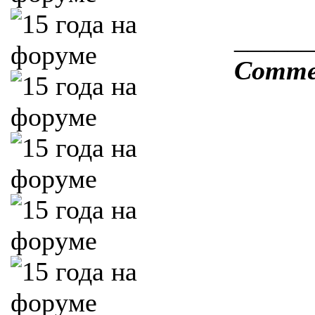
______
Comme o