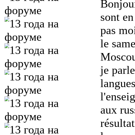
Bonjour
sont en
pas moi
le same
Moscou)
je parl
langues
l'ensei
aux rus
résulta