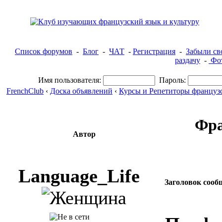
Список форумов
-
Блог
-
ЧАТ
-
Регистрация
-
Забыли св
раздачу
-
Фот
Имя пользователя:
Пароль:
FrenchClub
‹
Доска объявлений
‹
Курсы и Репетиторы французс
Фра
Автор
Language_Life
Заголовок сооб