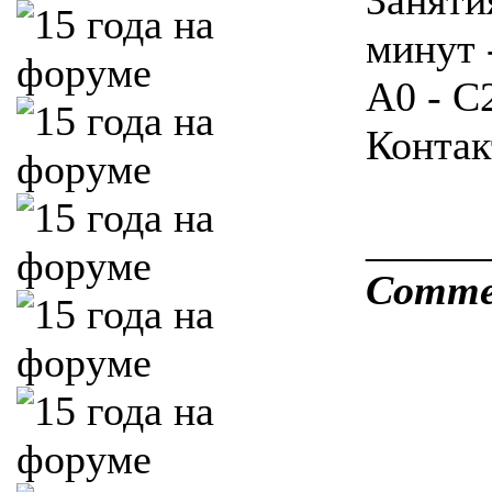
Заняти
минут 
A0 - C
Контак
______
Comme o