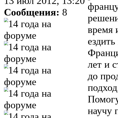
13 июл 2012, 13:20
францу
Сообщения:
8
решение
время 
ездить
Франци
лет и 
до про
подход
Помогу
научу 