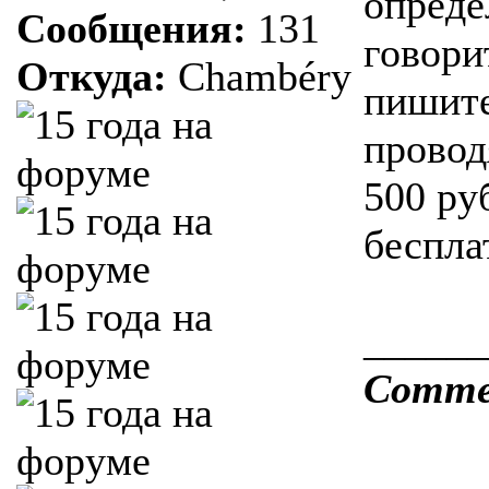
опреде
Сообщения:
131
говори
Откуда:
Chambéry
пишит
проводя
500 ру
беспла
______
Comme o