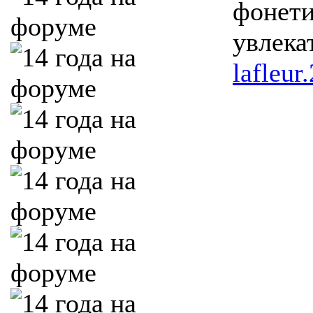
фонети
увлека
lafleu