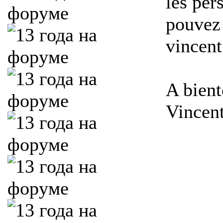
les per
pouvez 
vincen
A bient
Vincen