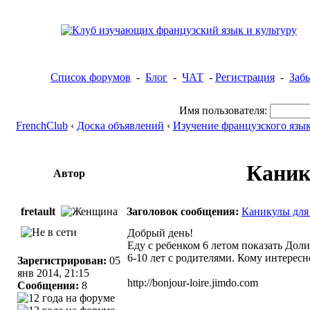
Список форумов
-
Блог
-
ЧАТ
-
Регистрация
-
Заб
Имя пользователя:
FrenchClub
‹
Доска объявлений
‹
Изучение французского язык
Каник
Автор
fretault
Заголовок сообщения:
Каникулы для
Добрый день!
Еду с ребенком 6 летом показать Доли
6-10 лет с родителями. Кому интерес
Зарегистрирован:
05
янв 2014, 21:15
http://bonjour-loire.jimdo.com
Сообщения:
8